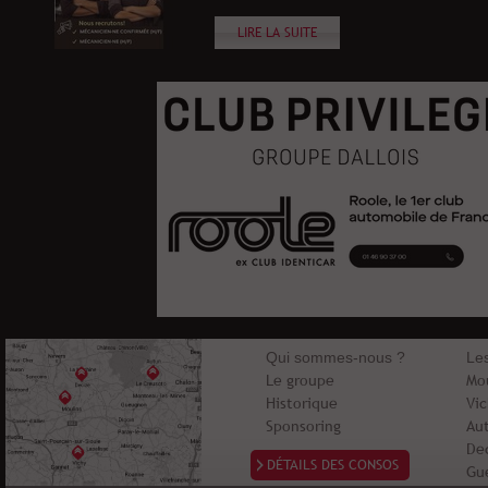
LIRE LA SUITE
Qui sommes-nous ?
Le
Le groupe
Mo
Historique
Vi
Sponsoring
Au
De
DÉTAILS DES CONSOS
Gu