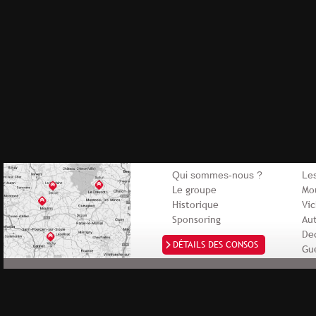
Qui sommes-nous ?
Le
Le groupe
Mo
Historique
Vi
Sponsoring
Au
De
DÉTAILS DES CONSOS
Gu