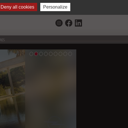
NOS CONCESSIONS
Deny all cookies
Personalize
CONTACT
CHY
AUTUN
DECIZE
GUEUGNON
RES