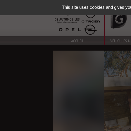
This site uses cookies and gives you
ACCUEIL
VÉHICULES N