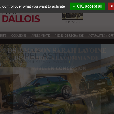
 control over what you want to activate
OK, accept all
MOULINS
VI
DEPUIS 1919
EUFS
OCCASIONS
APRÈS-VENTE
PIÈCES DE RECHANGE
ACTUALITÉS / OFF