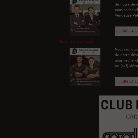
de notre dév
nous recherc
Vendeuse Véh
LIRE LA S
Nous recrutons!
Nous recruton
de notre dév
nous recherc
ne (h/f) Méca
LIRE LA S