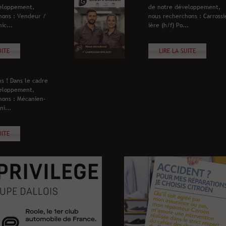
eloppement,
de notre développement,
hons : Vendeur /
nous recherchons : Carrossi
ic...
ière (h/f) Po...
UITE
LIRE LA SUITE
s ! Dans le cadre
eloppement,
hons : Mécanien-
ni...
UITE