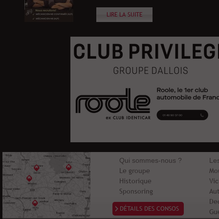
LIRE LA SUITE
Qui sommes-nous ?
Le
Le groupe
Mo
Historique
Vi
Sponsoring
Au
De
DÉTAILS DES CONSOS
Gu